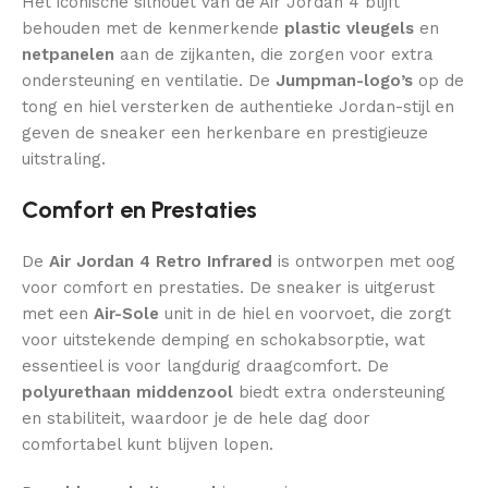
Het iconische silhouet van de Air Jordan 4 blijft
behouden met de kenmerkende
plastic vleugels
en
netpanelen
aan de zijkanten, die zorgen voor extra
ondersteuning en ventilatie. De
Jumpman-logo’s
op de
tong en hiel versterken de authentieke Jordan-stijl en
geven de sneaker een herkenbare en prestigieuze
uitstraling.
Comfort en Prestaties
De
Air Jordan 4 Retro Infrared
is ontworpen met oog
voor comfort en prestaties. De sneaker is uitgerust
met een
Air-Sole
unit in de hiel en voorvoet, die zorgt
voor uitstekende demping en schokabsorptie, wat
essentieel is voor langdurig draagcomfort. De
polyurethaan middenzool
biedt extra ondersteuning
en stabiliteit, waardoor je de hele dag door
comfortabel kunt blijven lopen.