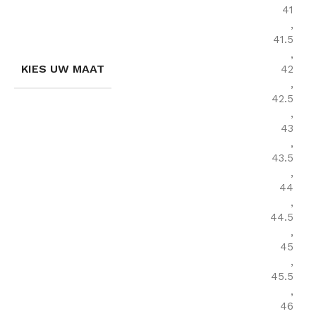
41
,
41.5
,
KIES UW MAAT
42
,
42.5
,
43
,
43.5
,
44
,
44.5
,
45
,
45.5
,
46