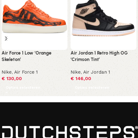
Air Force 1 Low ‘Orange
Air Jordan 1 Retro High OG
Skeleton’
‘Crimson Tint’
Nike
,
Air Force 1
Nike
,
Air Jordan 1
€
130,00
€
146,00
Opties selecteren
Opties selecteren