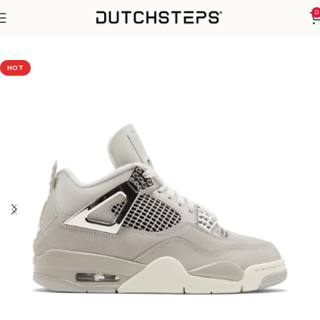
0
Home
Nike
Air Jordan 4
HOT