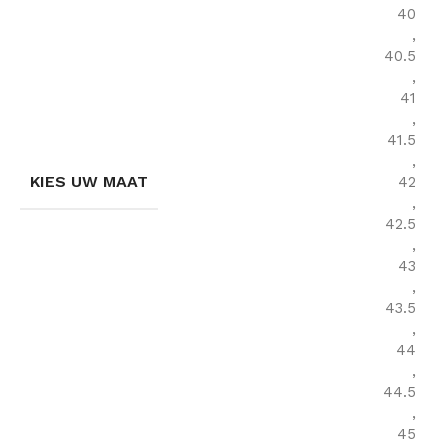
40
,
40.5
,
41
,
41.5
,
KIES UW MAAT
42
,
42.5
,
43
,
43.5
,
44
,
44.5
,
45