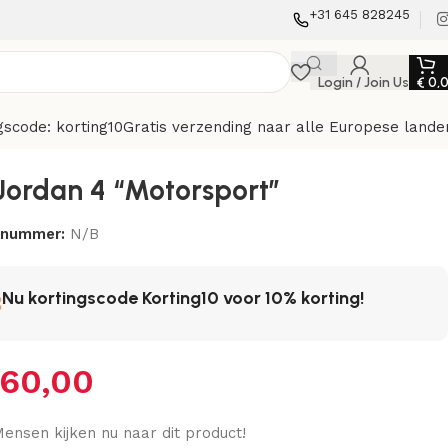
+31 645 828245
Login / Join Us
€
0,
gscode: korting10
Gratis verzending naar alle Europese lande
 Jordan 4 “Motorsport”
elnummer:
N/B
Nu kortingscode Korting10 voor 10% korting!
60,00
ensen kijken nu naar dit product!