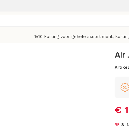
%10 korting voor gehele assortiment, kortin
Air
Artik
€
1
8
M