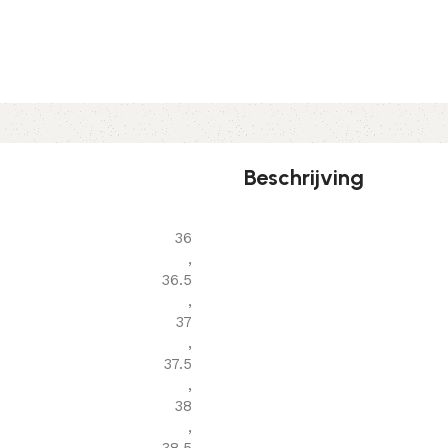
Beschrijving
36
,
36.5
,
37
,
37.5
,
38
,