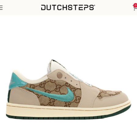
0
Home
Nike
Air Jordan 1