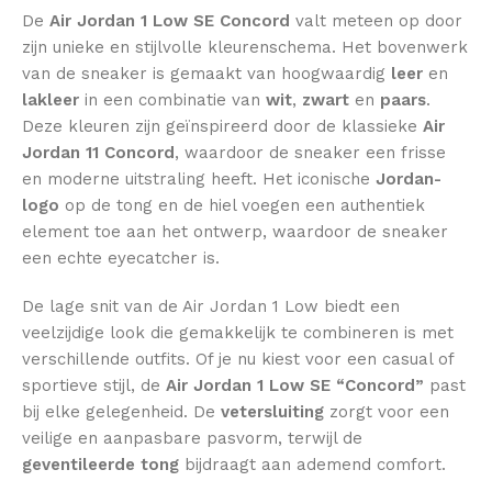
De
Air Jordan 1 Low SE Concord
valt meteen op door
zijn unieke en stijlvolle kleurenschema. Het bovenwerk
van de sneaker is gemaakt van hoogwaardig
leer
en
lakleer
in een combinatie van
wit
,
zwart
en
paars
.
Deze kleuren zijn geïnspireerd door de klassieke
Air
Jordan 11 Concord
, waardoor de sneaker een frisse
en moderne uitstraling heeft. Het iconische
Jordan-
logo
op de tong en de hiel voegen een authentiek
element toe aan het ontwerp, waardoor de sneaker
een echte eyecatcher is.
De lage snit van de Air Jordan 1 Low biedt een
veelzijdige look die gemakkelijk te combineren is met
verschillende outfits. Of je nu kiest voor een casual of
sportieve stijl, de
Air Jordan 1 Low SE “Concord”
past
bij elke gelegenheid. De
vetersluiting
zorgt voor een
veilige en aanpasbare pasvorm, terwijl de
geventileerde tong
bijdraagt aan ademend comfort.