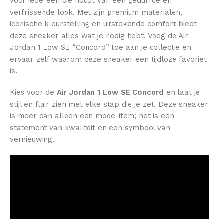
voor iedereen die houdt van een gedurfde en
verfrissende look. Met zijn premium materialen,
iconische kleurstelling en uitstekende comfort biedt
deze sneaker alles wat je nodig hebt. Voeg de Air
Jordan 1 Low SE “Concord” toe aan je collectie en
ervaar zelf waarom deze sneaker een tijdloze favoriet
is.
Kies voor de
Air Jordan 1 Low SE Concord
en laat je
stijl en flair zien met elke stap die je zet. Deze sneaker
is meer dan alleen een mode-item; het is een
statement van kwaliteit en een symbool van
vernieuwing.