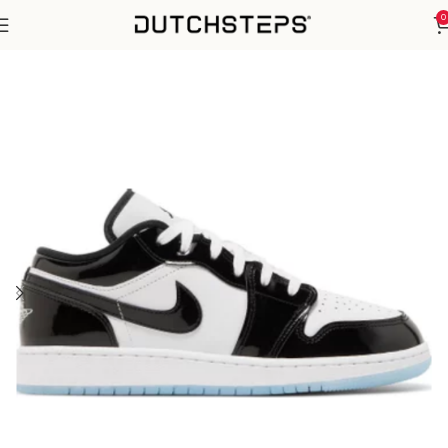
0
Home
Nike
Air Jordan 1