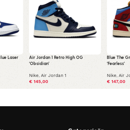
Blue Laser
Air Jordan 1 Retro High OG
Blue The Gr
‘Obsidian’
‘Fearless’
Nike
,
Air Jordan 1
Nike
,
Air J
€
145,00
€
147,00
Opties selecteren
Opties sel