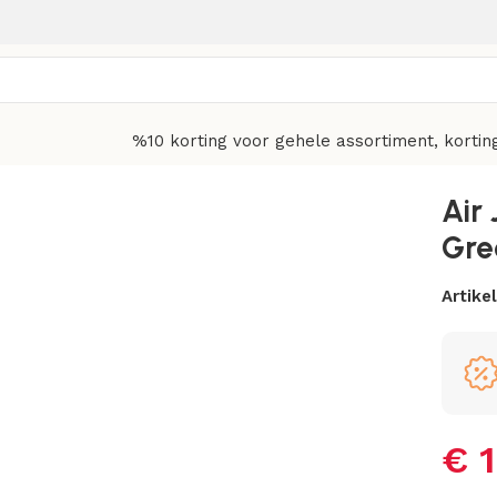
%10 korting voor gehele assortiment, kortin
een
Air
Gre
Artik
€
1