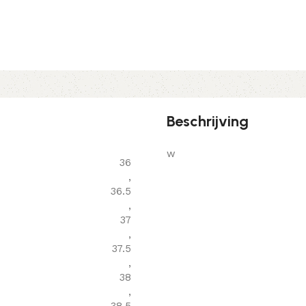
Beschrijving
w
36
,
36.5
,
37
,
37.5
,
38
,