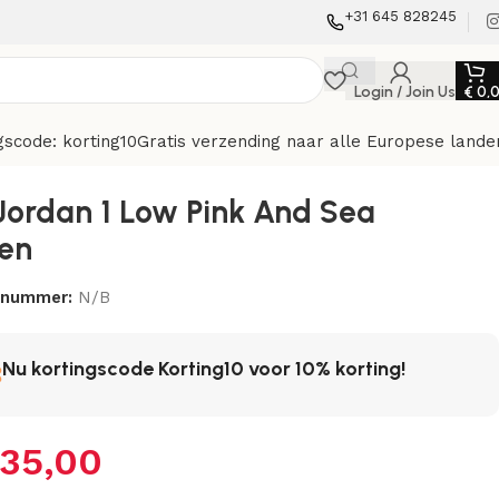
+31 645 828245
Login / Join Us
€
0,
gscode: korting10
Gratis verzending naar alle Europese lande
 Jordan 1 Low Pink And Sea
en
elnummer:
N/B
Nu kortingscode Korting10 voor 10% korting!
35,00