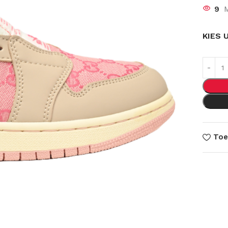
9
M
KIES 
Toe