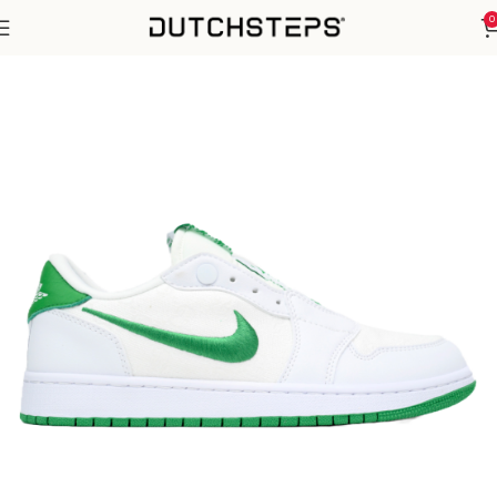
0
Home
Nike
Air Jordan 1