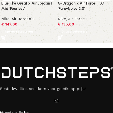
Blue The Great x Air Jordan 1
G-Dragon x Air Force 1 ’07
Mid ‘Fearless’
‘Para-Noise 2.0’
Nike
,
Air Jordan 1
Nike
,
Air Force 1
€
147,00
€
135,00
Opties selecteren
Opties selecteren
Beste kwaliteit sneakers voor goedkoop prijs!