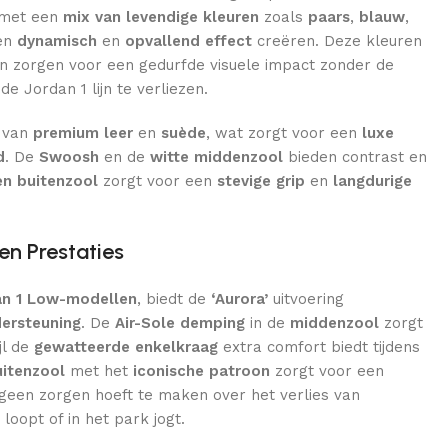
 met een
mix van levendige kleuren
zoals
paars
,
blauw
,
en
dynamisch
en
opvallend effect
creëren. Deze kleuren
en zorgen voor een gedurfde visuele impact zonder de
e Jordan 1 lijn te verliezen.
 van
premium leer
en
suède
, wat zorgt voor een
luxe
d
. De
Swoosh
en de
witte middenzool
bieden contrast en
en buitenzool
zorgt voor een
stevige grip
en
langdurige
en Prestaties
an 1 Low-modellen
, biedt de
‘Aurora’
uitvoering
ersteuning
. De
Air-Sole demping
in de
middenzool
zorgt
jl de
gewatteerde enkelkraag
extra comfort biedt tijdens
uitenzool
met het
iconische patroon
zorgt voor een
e geen zorgen hoeft te maken over het verlies van
t loopt of in het park jogt.