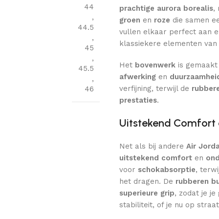
44
prachtige aurora borealis
,
,
groen
en
roze
die samen e
44.5
vullen elkaar perfect aan 
,
klassiekere elementen van d
45
,
Het
bovenwerk
is gemaakt
45.5
afwerking
en
duurzaamhei
,
verfijning, terwijl de
rubber
46
prestaties
.
Uitstekend Comfort 
Net als bij andere
Air Jord
uitstekend comfort
en
ond
voor
schokabsorptie
, terwi
het dragen. De
rubberen b
superieure grip
, zodat je j
stabiliteit, of je nu op straa