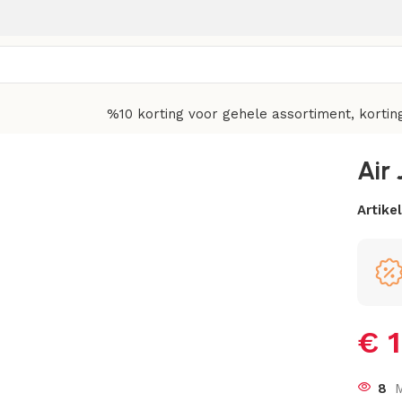
%10 korting voor gehele assortiment, kortin
Air
Artik
€
1
8
M