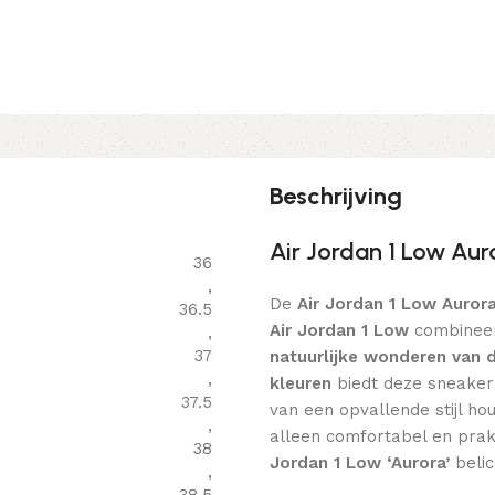
Beschrijving
Air Jordan 1 Low Auro
36
,
De
Air Jordan 1 Low Auror
36.5
Air Jordan 1 Low
combinee
,
37
natuurlijke wonderen van d
,
kleuren
biedt deze sneake
37.5
van een opvallende stijl hou
,
alleen comfortabel en prak
38
Jordan 1 Low ‘Aurora’
belic
,