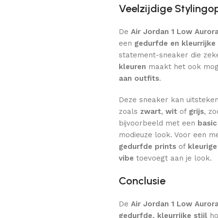
Veelzijdige Stylingo
De
Air Jordan 1 Low Auror
een
gedurfde en kleurrijke 
statement-sneaker die zek
kleuren
maakt het ook moge
aan outfits
.
Deze sneaker kan uitstek
zoals
zwart
,
wit
of
grijs
, z
bijvoorbeeld met een
basic
modieuze look. Voor een 
gedurfde prints
of
kleurige
vibe
toevoegt aan je look.
Conclusie
De
Air Jordan 1 Low Auror
gedurfde, kleurrijke stijl
ho