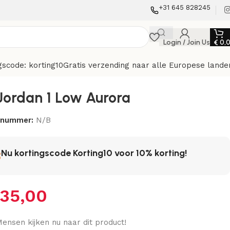
+31 645 828245
Login / Join Us
€
0,
gscode: korting10
Gratis verzending naar alle Europese lande
 Jordan 1 Low Aurora
elnummer:
N/B
Nu kortingscode Korting10 voor 10% korting!
35,00
ensen kijken nu naar dit product!