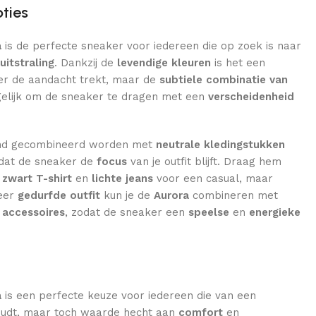
pties
a
is de perfecte sneaker voor iedereen die op zoek is naar
uitstraling
. Dankzij de
levendige kleuren
is het een
er de aandacht trekt, maar de
subtiele combinatie van
lijk om de sneaker te dragen met een
verscheidenheid
end gecombineerd worden met
neutrale kledingstukken
odat de sneaker de
focus
van je outfit blijft. Draag hem
 zwart T-shirt
en
lichte jeans
voor een casual, maar
meer
gedurfde outfit
kun je de
Aurora
combineren met
 accessoires
, zodat de sneaker een
speelse
en
energieke
a
is een perfecte keuze voor iedereen die van een
udt, maar toch waarde hecht aan
comfort
en