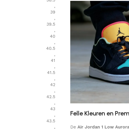
38.5
,
39
,
39.5
,
40
,
40.5
,
41
,
41.5
,
42
,
42.5
,
43
Felle Kleuren en Pre
,
43.5
De
Air Jordan 1 Low Auror
,