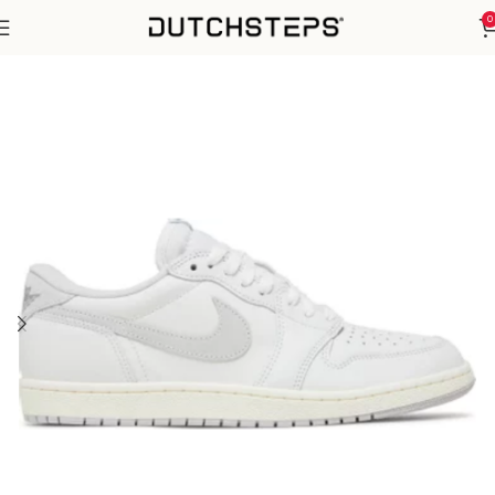
0
Home
Nike
Air Jordan 1