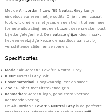
Met de
Air Jordan 1 Low ’85 Neutral Grey
kun je
eindeloos variëren met je outfits. Of je nu een casual
look wilt creëren met jeans en een t-shirt of een meer
formele uitstraling met een blazer, deze sneaker past
bij elke gelegenheid. De
neutrale grijze
kleur maakt
het een veelzijdige keuze die naadloos aansluit bij
verschillende stijlen en seizoenen.
Specificaties
Model
: Air Jordan 1 Low ’85 Neutral Grey
Kleur
: Neutral Grey, Wit
Bovenmateriaal
: Hoogwaardig leer en suède
Zool
: Rubber met uitstekende grip
Kenmerken
: Jordan-logo, gepolsterd voetbed,
ademende voering
De
Air Jordan 1 Low ’85 Neutral Grey
is de perfecte
sneaker voor iedereen die op zoek is naar
stijl
,