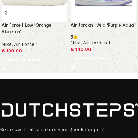
Air Force 1 Low ‘Orange
Air Jordan 1 Mid ‘Purple Aqua’
Skeleton’
5
Nike
,
Air Jordan 1
Nike
,
Air Force 1
€
140,00
€
130,00
Opties selecteren
Opties selecteren
Beste kwaliteit sneakers voor goedkoop prijs!