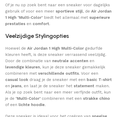
Of je nu op zoek bent naar een sneaker voor dagelijks
gebruik of voor een meer
sportieve stijl
, de
Air Jordan
1 High ‘Multi-Color’
biedt het allemaal met
superieure
prestaties
en
comfort
.
Veelzijdige Stylingopties
Hoewel de
Air Jordan 1 High Multi-Color
gedurfde
kleuren heeft, is deze sneaker verrassend veelzijdig.
Door de combinatie van
neutrale accenten
en
levendige kleuren
, kun je deze sneaker gemakkelijk
combineren met
verschillende outfits
. Voor een
casual look
draag je de sneaker met een
basic T-shirt
en
jeans
, en laat je de sneaker het
statement
maken.
Als je op zoek bent naar een meer verfijnde outfit, kun
je de
‘Multi-Color’
combineren met een
strakke chino
of een
lichte hoodie
.
Deze sneaker is ideaal voor het creëren van
speelse