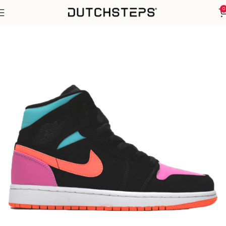
0
Home
Nike
Air Jordan 1