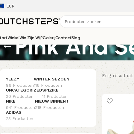
EUR
Pink And S
tart
Winkel
Wie Zijn Wij?
Galerij
Contact
Blog
Enig resultaat
YEEZY
WINTER SEZOEN
86 Producten
116 Producten
UNCATEGORIZED
SPIZIKE
20 Producten
11 Producten
NIKE
NIEUW BINNEN !
941 Producten
218 Producten
ADIDAS
23 Producten