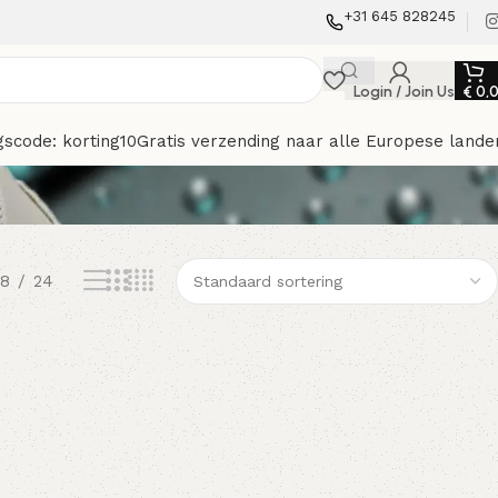
+31 645 828245
Login / Join Us
€
0,
gscode: korting10
Gratis verzending naar alle Europese lande
18
24