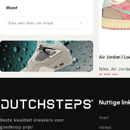
Maat
Kies een Kies uw maat
Air Jordan 1 L
Nike
,
Air Jorda
€
135,00
Nu kortingscode Korting10
Opties selecte
10% Korting
Nuttige lin
Start
Beste kwaliteit sneakers voor
goedkoop prijs!
Winkel