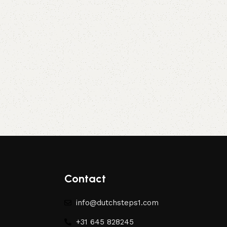
Contact
info@dutchsteps1.com
+31 645 828245