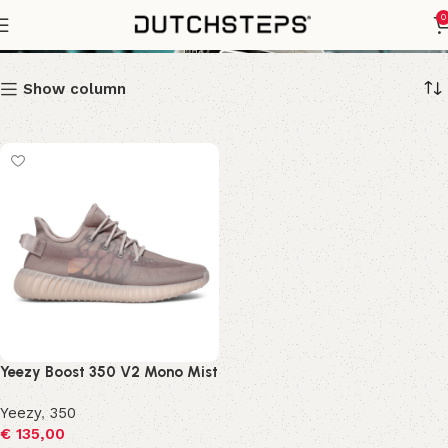
Mono Mist
0
Show column
Yeezy Boost 350 V2 Mono Mist
Yeezy
,
350
€
135,00