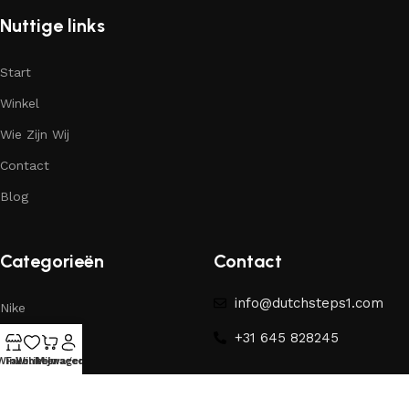
Nuttige links
Start
Winkel
Wie Zijn Wij
Contact
Blog
Categorieën
Contact
info@dutchsteps1.com
Nike
+31 645 828245
Yeezy
Winkel
Favorieten
Winkelwagen
Mijn account