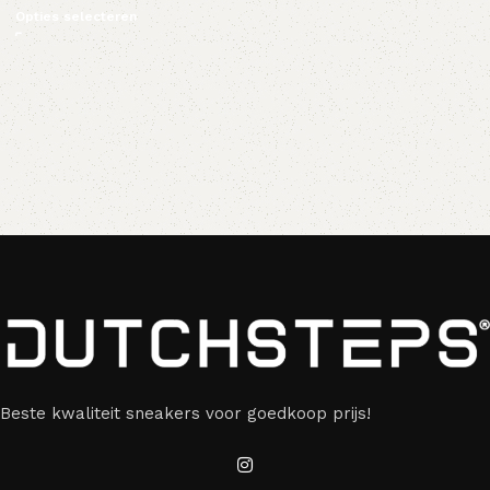
Opties selecteren
Beste kwaliteit sneakers voor goedkoop prijs!