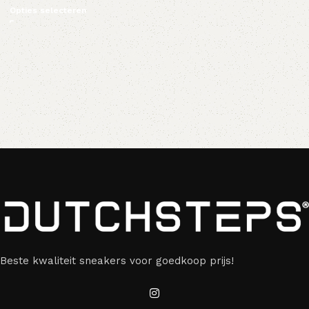
Opties selecteren
Beste kwaliteit sneakers voor goedkoop prijs!