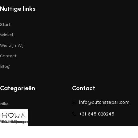
Nuttige links
Start
Winkel
Wie Zijn Wij
Contact
Blog
Categorieën
Contact
info@dutchsteps1.com
Nike
+31 645 828245
Yeezy
Winkel
Favorieten
Winkelwagen
Mijn account