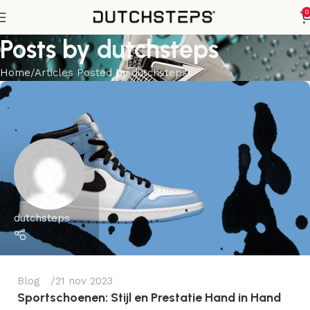
0
Posts by
dutchsteps
Home
Articles Posted by dutchsteps
dutchsteps
Blog
21 nov 2023
Sportschoenen: Stijl en Prestatie Hand in Hand