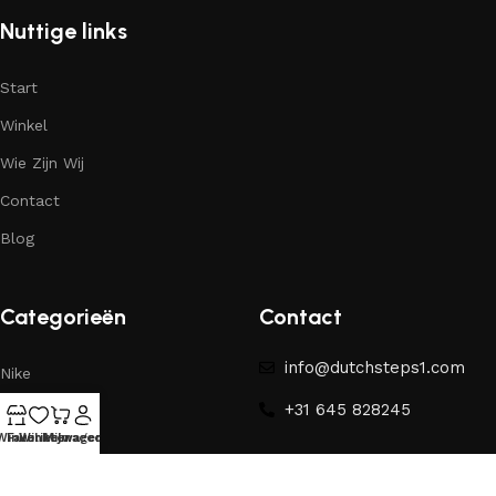
Nuttige links
Start
Winkel
Wie Zijn Wij
Contact
Blog
Categorieën
Contact
info@dutchsteps1.com
Nike
+31 645 828245
Yeezy
Winkel
Favorieten
Winkelwagen
Mijn account