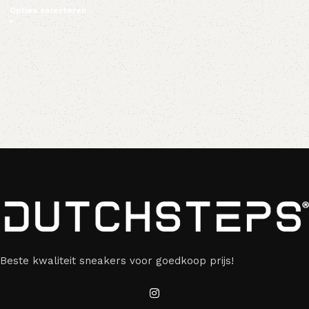
Opties selecteren
Beste kwaliteit sneakers voor goedkoop prijs!