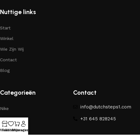
Nuttige links
Start
Winkel
Wie Zijn Wij
Contact
Blog
Categorieën
Contact
info@dutchsteps1.com
Nike
+31 645 828245
Yeezy
Winkel
Favorieten
Winkelwagen
Mijn account