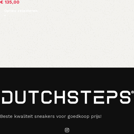
€
135,00
Opties selecteren
Beste kwaliteit sneakers voor goedkoop prijs!