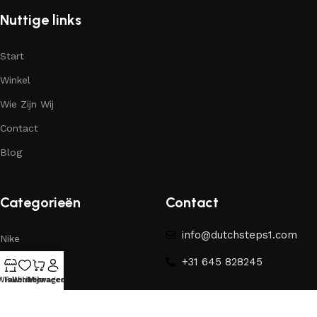
Nuttige links
Start
Winkel
Wie Zijn Wij
Contact
Blog
Categorieën
Contact
info@dutchsteps1.com
Nike
+31 645 828245
Yeezy
Winkel
Favorieten
Winkelwagen
Mijn account