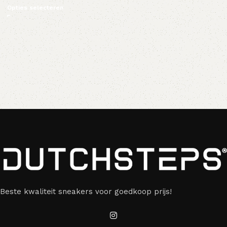
Opties selecteren
Beste kwaliteit sneakers voor goedkoop prijs!