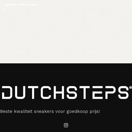
Opties selecteren
Beste kwaliteit sneakers voor goedkoop prijs!