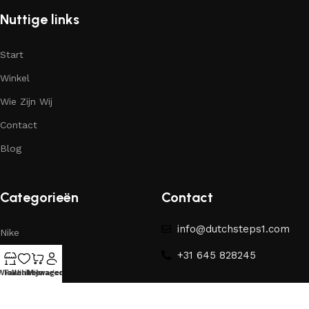
Nuttige links
Start
Winkel
Wie Zijn Wij
Contact
Blog
Categorieën
Contact
info@dutchsteps1.com
Nike
+31 645 828245
Yeezy
Winkel
Favorieten
Winkelwagen
Mijn account