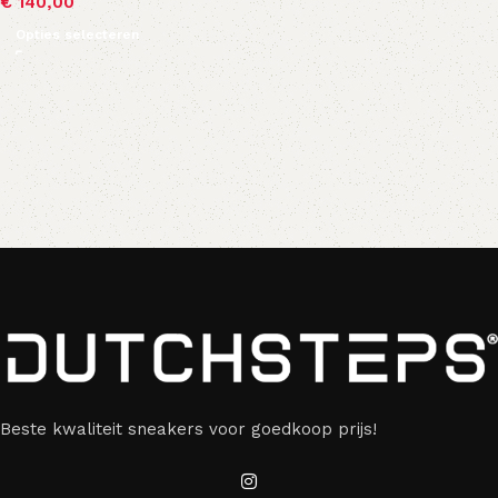
€
140,00
Opties selecteren
Beste kwaliteit sneakers voor goedkoop prijs!