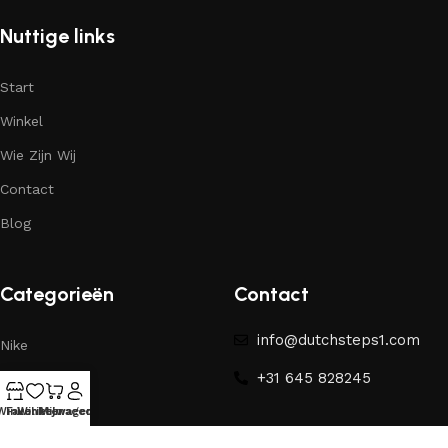
Nuttige links
Start
Winkel
Wie Zijn Wij
Contact
Blog
Categorieën
Contact
info@dutchsteps1.com
Nike
+31 645 828245
Yeezy
Winkel
Favorieten
Winkelwagen
Mijn account