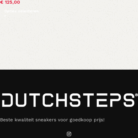
€
125,00
Opties selecteren
Beste kwaliteit sneakers voor goedkoop prijs!