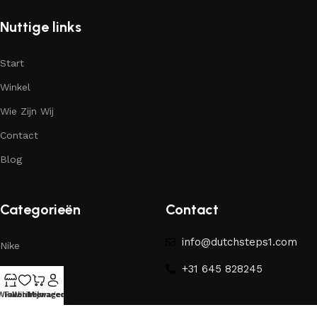
Nuttige links
Start
Winkel
Wie Zijn Wij
Contact
Blog
Categorieën
Contact
info@dutchsteps1.com
Nike
+31 645 828245
Yeezy
Winkel
Favorieten
Winkelwagen
Mijn account