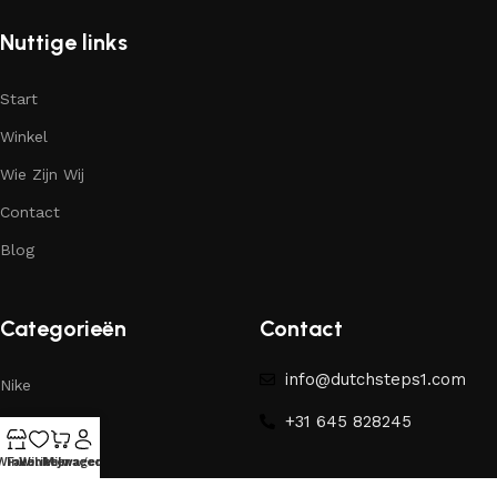
Nuttige links
Start
Winkel
Wie Zijn Wij
Contact
Blog
Categorieën
Contact
info@dutchsteps1.com
Nike
+31 645 828245
Yeezy
Winkel
Favorieten
Winkelwagen
Mijn account