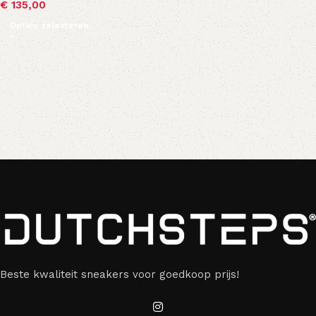
€
135,00
Opties selecteren
Beste kwaliteit sneakers voor goedkoop prijs!