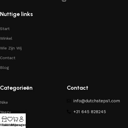
Nuttige links
Start
Winkel
Wie Zijn Wij
Contact
Blog
Categorieën
Contact
info@dutchsteps1.com
Nike
+31 645 828245
Yeezy
Winkel
Favorieten
Winkelwagen
Mijn account