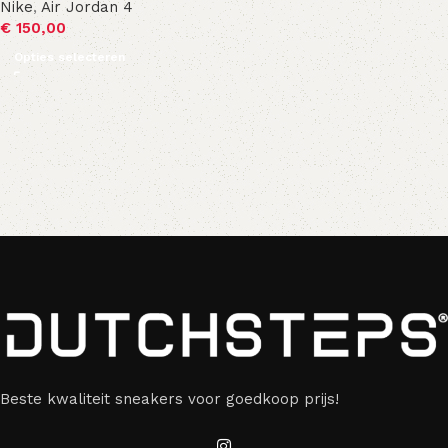
Nike
,
Air Jordan 4
€
150,00
Opties selecteren
Beste kwaliteit sneakers voor goedkoop prijs!