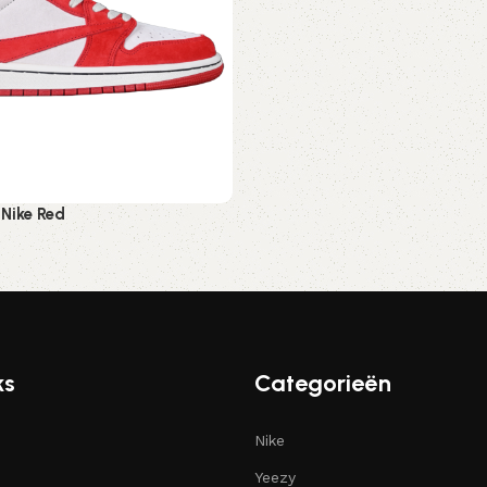
 Nike Red
ren
ks
Categorieën
Nike
Yeezy