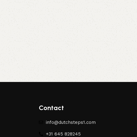
Contact
info@dutchsteps1.com
+31 645 828245