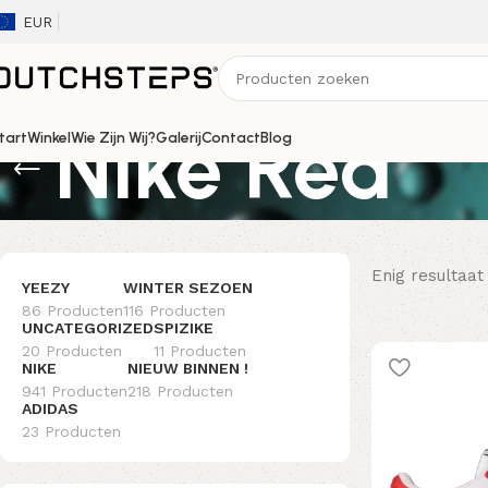
EUR
Nike Red
tart
Winkel
Wie Zijn Wij?
Galerij
Contact
Blog
Enig resultaat
YEEZY
WINTER SEZOEN
86 Producten
116 Producten
UNCATEGORIZED
SPIZIKE
20 Producten
11 Producten
NIKE
NIEUW BINNEN !
941 Producten
218 Producten
ADIDAS
23 Producten