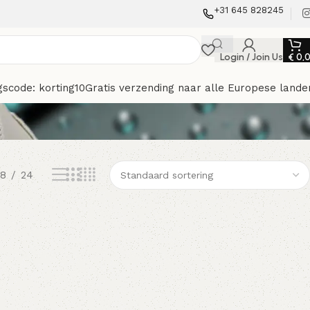
+31 645 828245
Login / Join Us
€
0,
gscode: korting10
Gratis verzending naar alle Europese lande
18
24