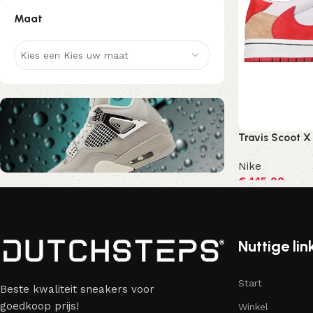
Maat
Kies een Kies uw maat
Travis Scoot X
Nike
€
145,00
Nu kortingscode Korting10
Opties selecte
10% Korting
Nuttige lin
Start
Beste kwaliteit sneakers voor
goedkoop prijs!
Winkel