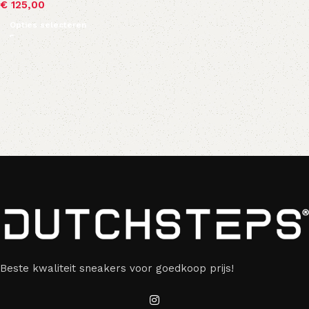
€
125,00
Opties selecteren
Beste kwaliteit sneakers voor goedkoop prijs!