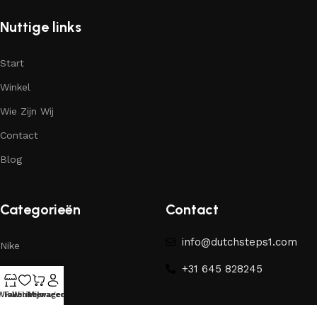
Nuttige links
Start
Winkel
Wie Zijn Wij
Contact
Blog
Categorieën
Contact
info@dutchsteps1.com
Nike
+31 645 828245
Yeezy
Winkel
Favorieten
Winkelwagen
Mijn account