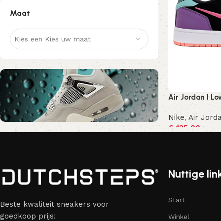
Maat
Kies een Kies uw maat
Air Jordan 1 Lo
Nike
,
Air Jorda
€
135,00
Nu kortingscode Korting10
Opties selecte
10% Korting
Nuttige lin
Start
Beste kwaliteit sneakers voor
goedkoop prijs!
Winkel