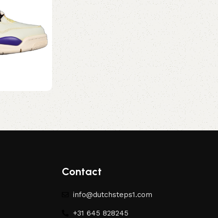
Contact
info@dutchsteps1.com
+31 645 828245