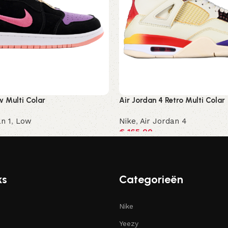
w Multi Colar
Air Jordan 4 Retro Multi Colar
n 1
,
Low
Nike
,
Air Jordan 4
€
165,00
ren
Opties selecteren
ks
Categorieën
Nike
Yeezy