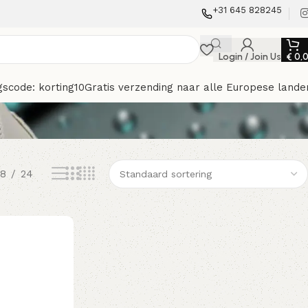
+31 645 828245
Login / Join Us
€
0,
gscode: korting10
Gratis verzending naar alle Europese lande
18
24