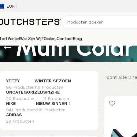
EUR
Multi Colar
tart
Winkel
Wie Zijn Wij?
Galerij
Contact
Blog
Toont alle 2 r
YEEZY
WINTER SEZOEN
86 Producten
116 Producten
UNCATEGORIZED
SPIZIKE
20 Producten
11 Producten
NIKE
NIEUW BINNEN !
941 Producten
218 Producten
ADIDAS
23 Producten