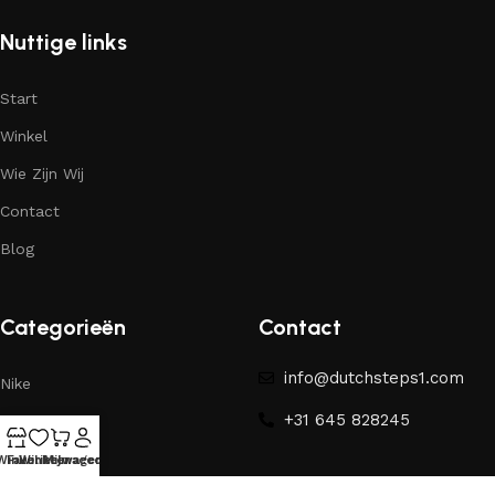
Nuttige links
Start
Winkel
Wie Zijn Wij
Contact
Blog
Categorieën
Contact
info@dutchsteps1.com
Nike
+31 645 828245
Yeezy
Winkel
Favorieten
Winkelwagen
Mijn account