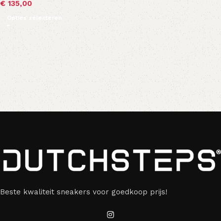
€
135,00
Opties selecteren
Beste kwaliteit sneakers voor goedkoop prijs!