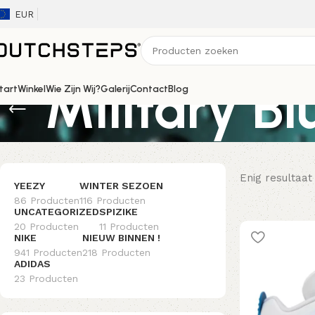
EUR
'Military Bl
tart
Winkel
Wie Zijn Wij?
Galerij
Contact
Blog
Enig resultaat
YEEZY
WINTER SEZOEN
86 Producten
116 Producten
UNCATEGORIZED
SPIZIKE
20 Producten
11 Producten
NIKE
NIEUW BINNEN !
941 Producten
218 Producten
ADIDAS
23 Producten