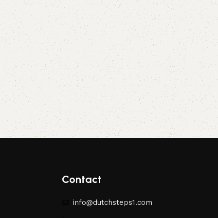
Contact
info@dutchsteps1.com