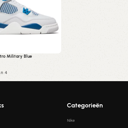
tro Military Blue
an 4
ren
ks
Categorieën
Nike