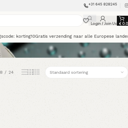
+31 645 828245
Login / Join Us
€
0,
gscode: korting10
Gratis verzending naar alle Europese lande
18
24