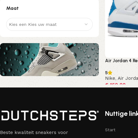
Maat
Kies een Kies uw maat
Air Jordan 4 Re
5
Nike
,
Air Jord
€
160,00
Nu kortingscode Korting10
Opties selecte
10% Korting
Nuttige lin
Start
Beste kwaliteit sneakers voor