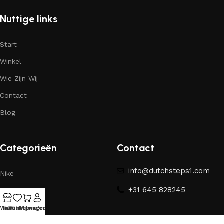
Nuttige links
Start
Winkel
Wie Zijn Wij
Contact
Blog
Categorieën
Contact
info@dutchsteps1.com
Nike
+31 645 828245
Yeezy
Winkel
Favorieten
Winkelwagen
Mijn account