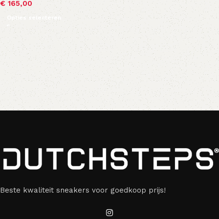
€
165,00
Opties selecteren
Beste kwaliteit sneakers voor goedkoop prijs!