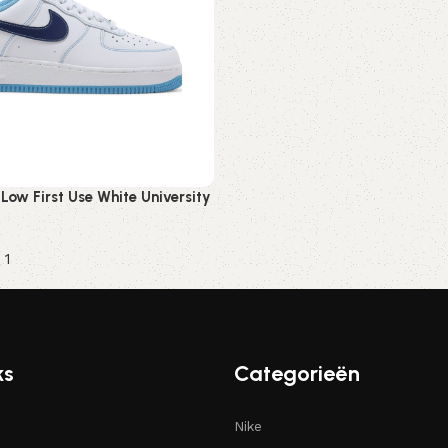
1 Low First Use White University
 1
ren
ks
Categorieën
Nike