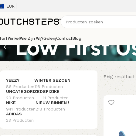
EUR
Low First U
tart
Winkel
Wie Zijn Wij?
Galerij
Contact
Blog
Enig resultaat
YEEZY
WINTER SEZOEN
86 Producten
116 Producten
UNCATEGORIZED
SPIZIKE
20 Producten
11 Producten
NIKE
NIEUW BINNEN !
941 Producten
218 Producten
ADIDAS
23 Producten