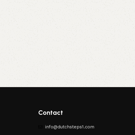
Contact
info@dutchsteps1.com