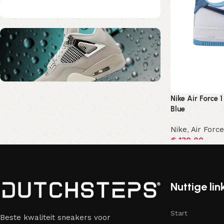
Nike Air Force 
Nu kortingscode Korting10
Blue
10% Korting
Nike
,
Air Force
€
130,00
Opties selecte
Nuttige lin
Start
Beste kwaliteit sneakers voor