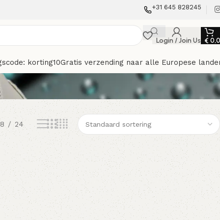
+31 645 828245
Login / Join Us
€
0,
gscode: korting10
Gratis verzending naar alle Europese lande
18
24