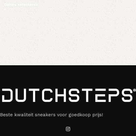
Opties selecteren
Beste kwaliteit sneakers voor goedkoop prijs!