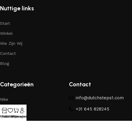
Nuttige links
Start
Winkel
Wie Zijn Wij
Contact
Blog
Categorieën
Contact
info@dutchsteps1.com
Nike
+31 645 828245
Yeezy
Winkel
Favorieten
Winkelwagen
Mijn account