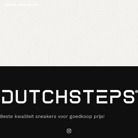
Opties selecteren
Beste kwaliteit sneakers voor goedkoop prijs!