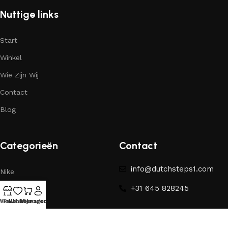
Nuttige links
Start
Winkel
Wie Zijn Wij
Contact
Blog
Categorieën
Contact
info@dutchsteps1.com
Nike
+31 645 828245
Yeezy
Winkel
Favorieten
Winkelwagen
Mijn account