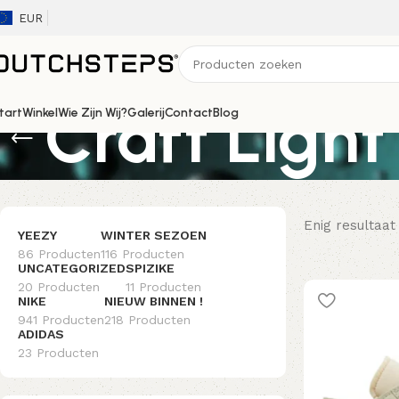
EUR
Craft Light
tart
Winkel
Wie Zijn Wij?
Galerij
Contact
Blog
Enig resultaat
YEEZY
WINTER SEZOEN
86 Producten
116 Producten
UNCATEGORIZED
SPIZIKE
20 Producten
11 Producten
NIKE
NIEUW BINNEN !
941 Producten
218 Producten
ADIDAS
23 Producten