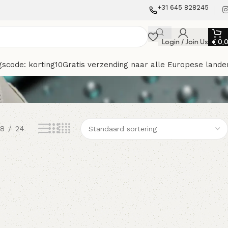
+31 645 828245
Login / Join Us
€
0,
gscode: korting10
Gratis verzending naar alle Europese lande
18
24