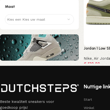
Maat
Kies een Kies uw maat
Jordan 1 Low SE
Nike
,
Air Jorda
€
130,00
Nu kortingscode Korting10
Opties selecte
10% Korting
Nuttige lin
Start
Beste kwaliteit sneakers voor
goedkoop prijs!
Winkel