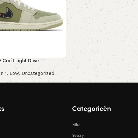
 Craft Light Olive
n 1
,
Low
,
Uncategorized
ren
ks
Categorieën
Nike
Yeezy