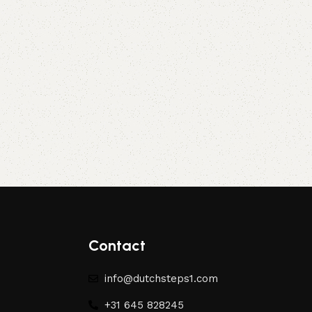
Contact
info@dutchsteps1.com
+31 645 828245