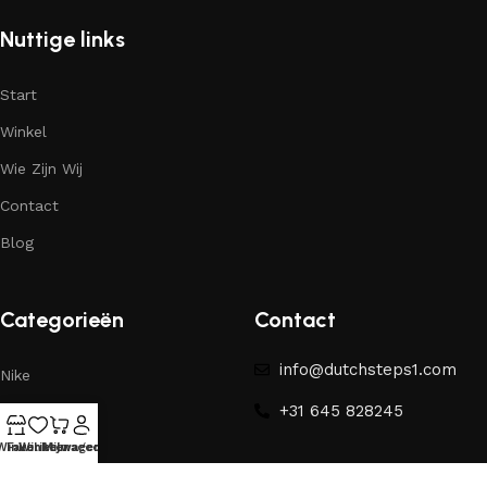
Nuttige links
Start
Winkel
Wie Zijn Wij
Contact
Blog
Categorieën
Contact
info@dutchsteps1.com
Nike
+31 645 828245
Yeezy
Winkel
Favorieten
Winkelwagen
Mijn account