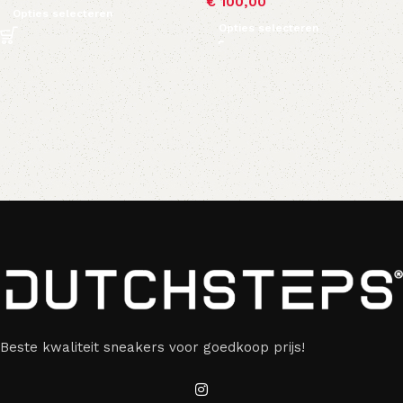
€
100,00
Opties selecteren
Opties selecteren
Beste kwaliteit sneakers voor goedkoop prijs!