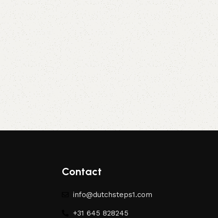
Contact
info@dutchsteps1.com
+31 645 828245