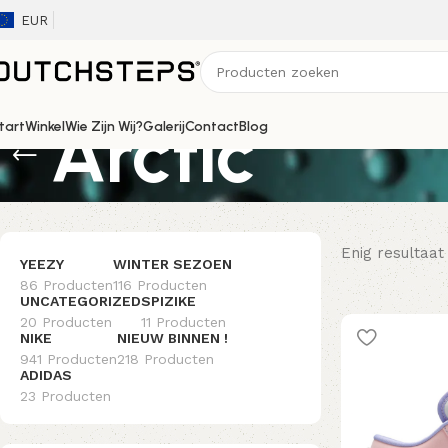
EUR
Arctic
tart
Winkel
Wie Zijn Wij?
Galerij
Contact
Blog
Enig resultaat
YEEZY
WINTER SEZOEN
86 Producten
116 Producten
UNCATEGORIZED
SPIZIKE
20 Producten
11 Producten
NIKE
NIEUW BINNEN !
941 Producten
218 Producten
ADIDAS
23 Producten