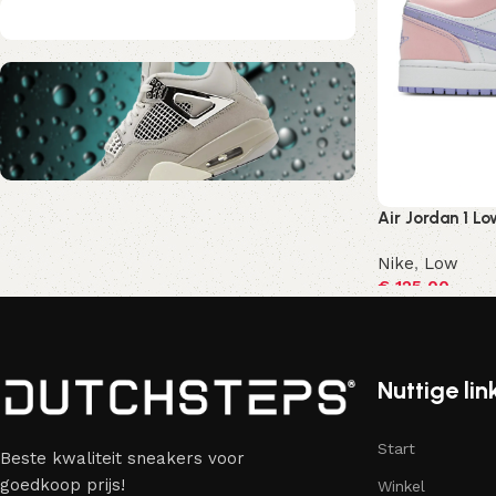
Air Jordan 1 Lo
Nu kortingscode Korting10
10% Korting
Nike
,
Low
€
125,00
Opties selecte
Nuttige lin
Start
Beste kwaliteit sneakers voor
goedkoop prijs!
Winkel