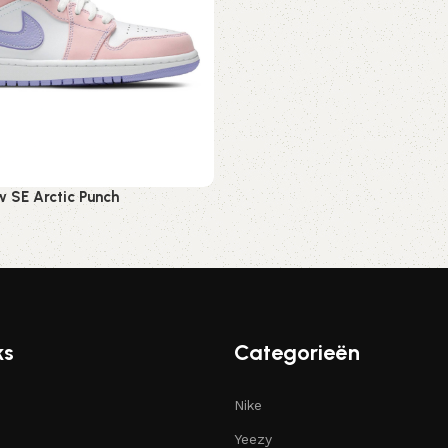
w SE Arctic Punch
ren
ks
Categorieën
Nike
Yeezy