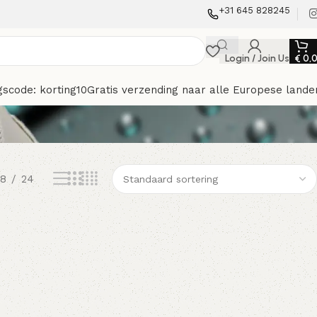
+31 645 828245
Login / Join Us
€
0,
gscode: korting10
Gratis verzending naar alle Europese lande
18
24