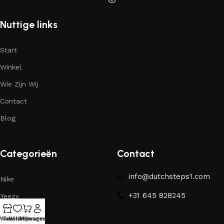
Nuttige links
Start
Winkel
Wie Zijn Wij
Contact
Blog
Categorieën
Contact
info@dutchsteps1.com
Nike
+31 645 828245
Yeezy
Winkel
Favorieten
Winkelwagen
Mijn account