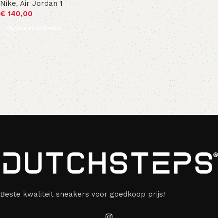
Nike
,
Air Jordan 1
€
140,00
Opties selecteren
Beste kwaliteit sneakers voor goedkoop prijs!